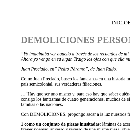
INICIO
DEMOLICIONES PERSON
“Yo imaginaba ver aquello a través de los recuerdos de mi m
Ahora yo vengo en su lugar. Traigo los ojos con que ella m
Juan Preciado, en” Pedro Páramo”, de Juan Rulfo.
Como Juan Preciado, busco los fantasmas en una historia mu
país semicolonial, sus verdaderas filiaciones.
…”Hay que ser uno mismo y, para eso hay que saber quiéne
consigo los fantasmas de cuatro generaciones, muchos de ello
familias o las naciones.
Con DEMOLICIONES, propongo sacar a la luz nuestros fra
1 como un conjunto de piezas inusitadas:
láminas de ace
breves poemas, anverso y reverso de una misma pieza, objet