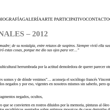
BIOGRAFÍA
GALERÍA
ARTE PARTICIPATIVO
CONTACTO
ALES – 2012
adre; de su nostalgia, entre retazos de suspiros. Siempre vivió ella s
iró estas cosas, porque me dio sus ojos para ver…”
lticultural herrumbrada por la actitud demoledora de querer parecer otr
s somos y de dónde venimos”… aconseja el sociólogo francés Vincent 
s negados y por eso, vigentes en nosotros mismos sin saberlo, pero que s
gmentos negados, ocultos,
ro que se convierten en rostros diluidos por la memoria, pinturas al ó
os escultóricos asentados sobre antiguos mosaicos de casas derruidas d