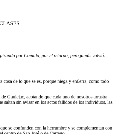
CLASES
uspirando por Comala, por el retorno; pero jamás volvió.
a cosa de lo que se es, porque niega y en6erra, como todo
de Gaulejac, acotando que cada uno de nosotros arrastra
altan sin avisar en los actos fallidos de los individuos, las
leo que se confunden con la herrumbre y se complementan con
el centro de San José o de Cartago.