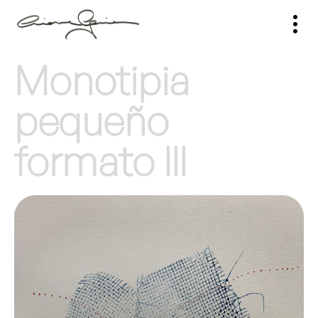
Monotipia
pequeño
formato III