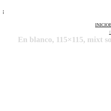
INICIO
En blanco, 115×115, mixt so