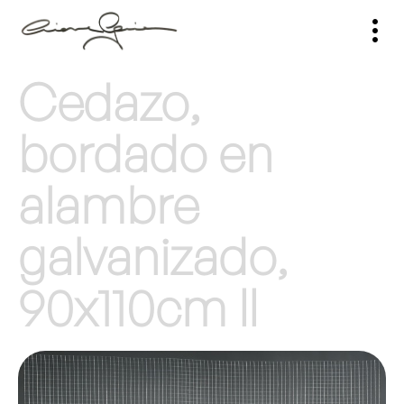
Cedazo,
bordado en
alambre
galvanizado,
90x110cm II